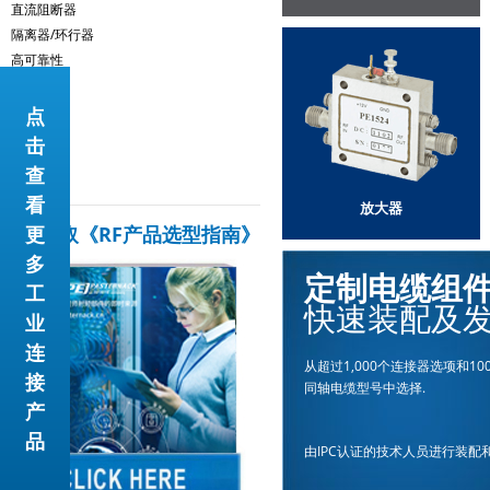
直流阻断器
隔离器/环行器
高可靠性
点
击
查
看
放大器
更
免费获取《RF产品选型指南》
多
定制电缆组
工
快速装配及
业
连
从超过1,000个连接器选项和10
接
同轴电缆型号中选择.
产
品
由IPC认证的技术人员进行装配