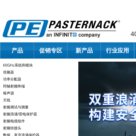
Paster
4
产品
促销专区
新产品
行业应用
60GHz系统和模块
倍频器
功率分配器
同轴射频终端
噪声源
天线
射频测试与测量
射频浪涌/雷电保护器
射频电缆组件
射频转接头
数据，直流浪涌保护器