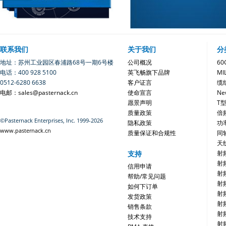
联系我们
关于我们
分
地址：苏州工业园区春浦路68号一期6号楼
公司概况
6
电话：400 928 5100
英飞畅旗下品牌
MI
0512-6280 6638
客户证言
缆
电邮：sales@pasternack.cn
使命宣言
Ne
愿景声明
T
质量政策
倍
©Pasternack Enterprises, Inc. 1999-2026
隐私政策
功
www.pasternack.cn
质量保证和合规性
同
天
支持
射
射
信用申请
射
帮助/常见问题
射
如何下订单
射
发货政策
射
销售条款
射
技术支持
射