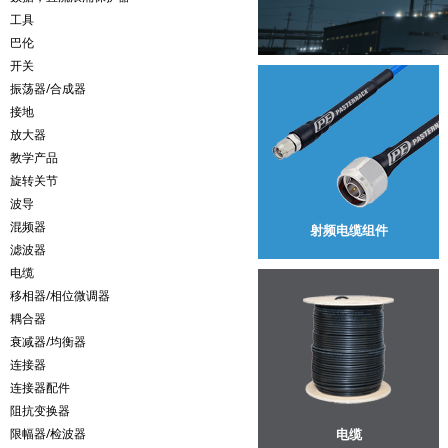
工具
巴伦
开关
振荡器/合成器
接地
放大器
教学产品
旋转关节
波导
混频器
射频电缆组件
滤波器
电缆
移相器/相位微调器
耦合器
衰减器/均衡器
连接器
连接器配件
阻抗变换器
限幅器/检波器
电缆