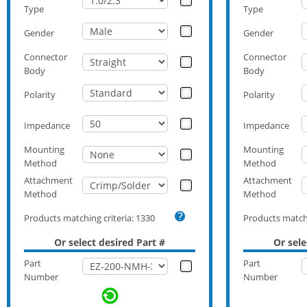
Type
Type
Gender
Gender
Connector
Connector
Body
Body
Polarity
Polarity
Impedance
Impedance
Mounting
Mounting
Method
Method
Attachment
Attachment
Method
Method
Products matching criteria:
1330
Products matchi
Or select desired Part #
Or sele
Part
Part
Number
Number