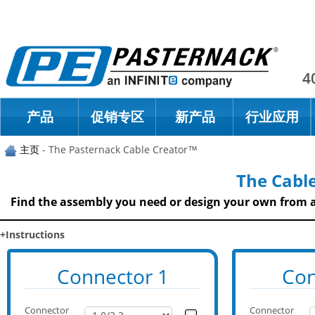
Paster
4
产品
促销专区
新产品
行业应用
主页
- The Pasternack Cable Creator™
The Cab
Find the assembly you need or design your own from a
+Instructions
Connector 1
Con
Connector
Connector