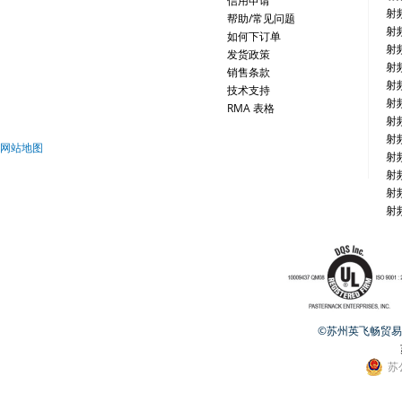
信用申请
射
帮助/常见问题
射
如何下订单
射
发货政策
射
销售条款
射
技术支持
射
RMA 表格
射
射
网站地图
射
射
射
射
©苏州英飞畅贸易有限公
苏