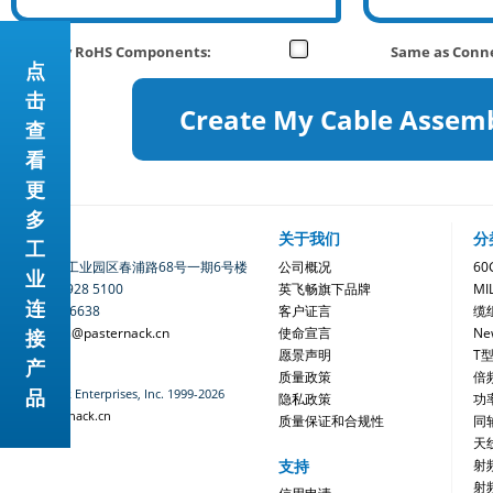
Only RoHS Components:
Same as Conne
点
击
Create My Cable Assem
查
看
更
多
联系我们
关于我们
分
工
地址：苏州工业园区春浦路68号一期6号楼
公司概况
6
业
电话：400 928 5100
英飞畅旗下品牌
MI
连
0512-6280 6638
客户证言
缆
电邮：sales@pasternack.cn
使命宣言
Ne
接
愿景声明
T
产
质量政策
倍
品
©Pasternack Enterprises, Inc. 1999-2026
隐私政策
功
www.pasternack.cn
质量保证和合规性
同
天
支持
射
射