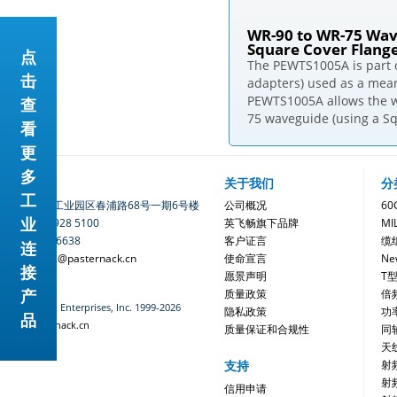
WR-90 to WR-75 Wave
Square Cover Flang
点
The PEWTS1005A is part 
击
adapters) used as a mea
PEWTS1005A allows the w
查
75 waveguide (using a Sq
看
更
多
联系我们
关于我们
分
工
地址：苏州工业园区春浦路68号一期6号楼
公司概况
6
业
电话：400 928 5100
英飞畅旗下品牌
MI
0512-6280 6638
客户证言
缆
连
电邮：sales@pasternack.cn
使命宣言
Ne
接
愿景声明
T
产
质量政策
倍
©Pasternack Enterprises, Inc. 1999-2026
隐私政策
功
品
www.pasternack.cn
质量保证和合规性
同
天
支持
射
射
信用申请