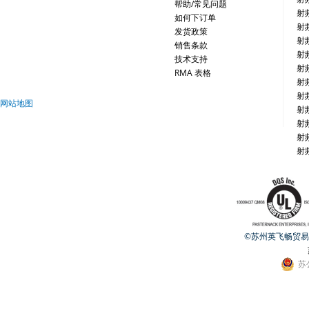
帮助/常见问题
射
如何下订单
射
发货政策
射
销售条款
射
技术支持
射
RMA 表格
射
射
网站地图
射
射
射
射
©苏州英飞畅贸易有限公
苏