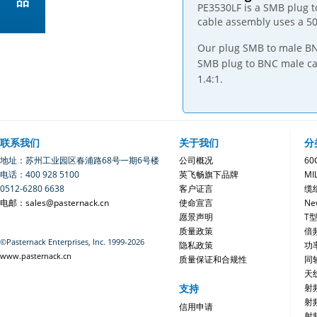
品
PE3530LF is a SMB plug 
cable assembly uses a 5
Our plug SMB to male BNC
SMB plug to BNC male ca
1.4:1.
联系我们
关于我们
分
地址：苏州工业园区春浦路68号一期6号楼
公司概况
6
电话：400 928 5100
英飞畅旗下品牌
MI
0512-6280 6638
客户证言
缆
电邮：sales@pasternack.cn
使命宣言
Ne
愿景声明
T
质量政策
倍
©Pasternack Enterprises, Inc. 1999-2026
隐私政策
功
www.pasternack.cn
质量保证和合规性
同
天
支持
射
射
信用申请
射