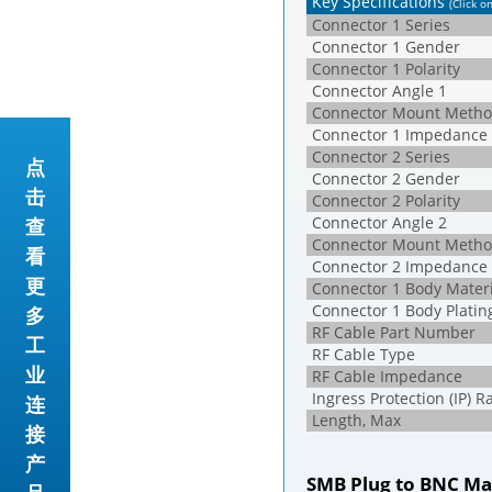
Key Specifications
(Click o
Connector 1 Series
Connector 1 Gender
Connector 1 Polarity
Connector Angle 1
Connector Mount Metho
Connector 1 Impedance
Connector 2 Series
点
Connector 2 Gender
击
Connector 2 Polarity
Connector Angle 2
查
Connector Mount Metho
看
Connector 2 Impedance
更
Connector 1 Body Materi
Connector 1 Body Platin
多
RF Cable Part Number
工
RF Cable Type
业
RF Cable Impedance
Ingress Protection (IP) R
连
Length, Max
接
产
SMB Plug to BNC Ma