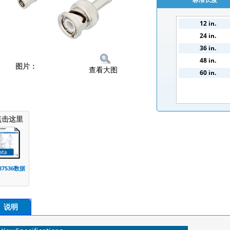
12 in.
24 in.
36 in.
48 in.
图片：
查看大图
60 in.
点击这里
37536数据
说明