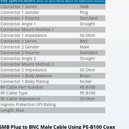
Key Specifications
(Click on Data Sheet Above for Additional Details)
.
Connector 1 Series
SMB
Connector 1 Gender
Plug
Connector 1 Polarity
Standard
Connector Angle 1
Straight
Connector Mount Method 1
Connector 1 Impedance
50 Ohm
Connector 2 Series
BNC
Connector 2 Gender
Male
Connector 2 Polarity
Standard
Connector Angle 2
Straight
Connector Mount Method 2
Connector 2 Impedance
50 Ohm
Connector 1 Body Material
Brass
Connector 1 Body Plating
Nickel
RF Cable Part Number
PE-B100
RF Cable Type
PE-B100
RF Cable Impedance
50 Ohm
Ingress Protection (IP) Rating
Length, Max
SMB Plug to BNC Male Cable Using PE-B100 Coax