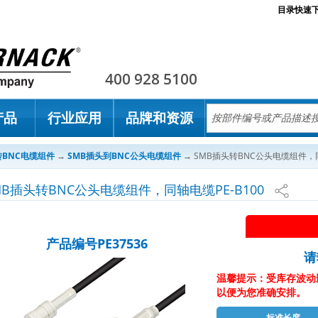
目录快速
Pasternack
400 928 5100
产品
行业应用
品牌和资源
转BNC电缆组件
→
SMB插头到BNC公头电缆组件
→
SMB插头转BNC公头电缆组件，同
MB插头转BNC公头电缆组件，同轴电缆PE-B100
产品编号PE37536
请
温馨提示：受库存波动
以便为您准确安排。
标准长度