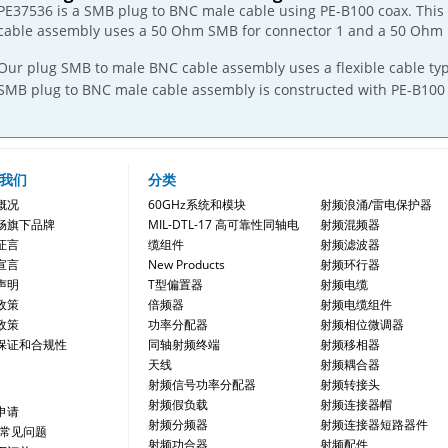
PE37536 is a SMB plug to BNC male cable using PE-B100 coax. Thi
cable assembly uses a 50 Ohm SMB for connector 1 and a 50 Ohm 
Our plug SMB to male BNC cable assembly uses a flexible cable ty
SMB plug to BNC male cable assembly is constructed with PE-B100
我们
分类
概况
60GHz系统和模块
射频浪涌/雷电保护器
畅旗下品牌
MIL-DTL-17 高可靠性同轴电
射频混频器
证言
缆组件
射频滤波器
宣言
New Products
射频环行器
声明
T型偏置器
射频电缆
政策
倍频器
射频电缆组件
政策
功率分配器
射频相位微调器
保证和合规性
同轴射频终端
射频移相器
天线
射频耦合器
射频信号功率分配器
射频转接头
射频假负载
射频连接器帽
申请
射频分频器
射频连接器短路器件
/常见问题
射频功合器
射频配件