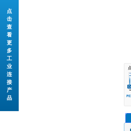
点
击
查
看
更
多
工
业
连
接
产
PE
品