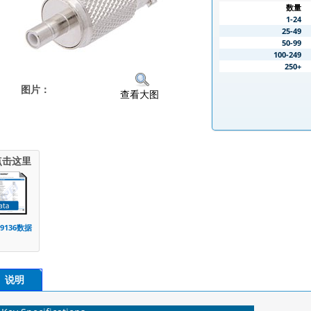
数量
1-24
25-49
50-99
100-249
250+
图片：
查看大图
点击这里
E9136数据
说明