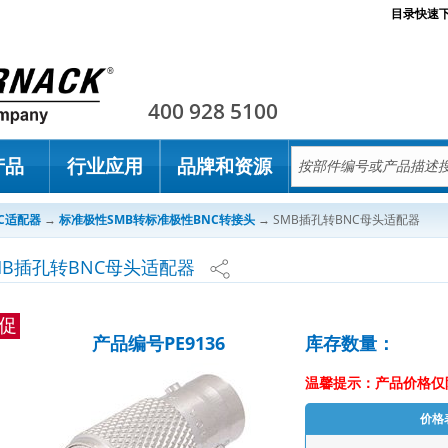
目录快速
Pasternack
400 928 5100
产品
行业应用
品牌和资源
NC适配器
→
标准极性SMB转标准极性BNC转接头
→
SMB插孔转BNC母头适配器
MB插孔转BNC母头适配器
促
产品编号PE9136
库存数量：
温馨提示：产品价格仅
价格