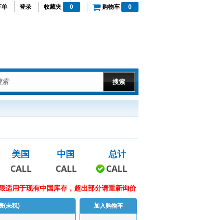
下单
登录
收藏夹
0
购物车
0
美国
中国
总计
CALL
CALL
CALL
限适用于现有中国库存，超出部分请重新询价
表(未税)
加入购物车