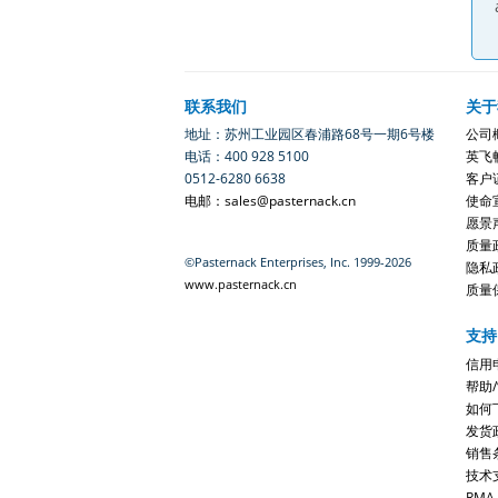
联系我们
关于
地址：苏州工业园区春浦路68号一期6号楼
公司
电话：400 928 5100
英飞
0512-6280 6638
客户
电邮：sales@pasternack.cn
使命
愿景
质量
©Pasternack Enterprises, Inc. 1999-2026
隐私
www.pasternack.cn
质量
支持
信用
帮助
如何
发货
销售
技术
RMA