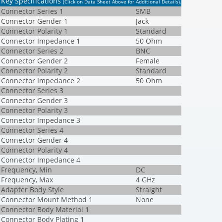
Key Specifications
(Click on Data Sheet Above for Additional Details)
.
Connector Series 1
SMB
Connector Gender 1
Jack
Connector Polarity 1
Standard
Connector Impedance 1
50 Ohm
Connector Series 2
BNC
Connector Gender 2
Female
Connector Polarity 2
Standard
Connector Impedance 2
50 Ohm
Connector Series 3
Connector Gender 3
Connector Polarity 3
Connector Impedance 3
Connector Series 4
Connector Gender 4
Connector Polarity 4
Connector Impedance 4
Frequency, Min
DC
Frequency, Max
4 GHz
Adapter Body Style
Straight
Connector Mount Method 1
None
Connector Body Material 1
Connector Body Plating 1