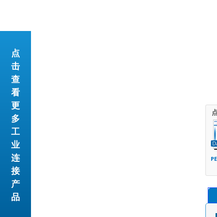
点
击
查
看
更
多
工
业
连
P
接
产
品