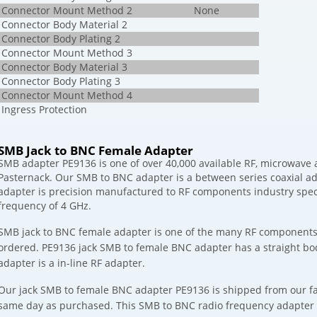
Connector Mount Method 2
None
Connector Body Material 2
Connector Body Plating 2
Connector Mount Method 3
Connector Body Material 3
Connector Body Plating 3
Connector Mount Method 4
Ingress Protection
SMB Jack to BNC Female Adapter
SMB adapter PE9136 is one of over 40,000 available RF, microwav
Pasternack. Our SMB to BNC adapter is a between series coaxial 
adapter is precision manufactured to RF components industry spe
frequency of 4 GHz.
SMB jack to BNC female adapter is one of the many RF components 
ordered. PE9136 jack SMB to female BNC adapter has a straight bo
adapter is a in-line RF adapter.
Our jack SMB to female BNC adapter PE9136 is shipped from our faci
same day as purchased. This SMB to BNC radio frequency adapter i