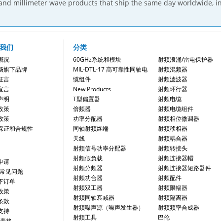
and millimeter wave products that ship the same day worldwide, i
我们
分类
概况
60GHz系统和模块
射频浪涌/雷电保护器
畅旗下品牌
MIL-DTL-17 高可靠性同轴电
射频混频器
证言
缆组件
射频滤波器
宣言
New Products
射频环行器
声明
T型偏置器
射频电缆
政策
倍频器
射频电缆组件
政策
功率分配器
射频相位微调器
保证和合规性
同轴射频终端
射频移相器
天线
射频耦合器
射频信号功率分配器
射频转接头
射频假负载
射频连接器帽
申请
射频分频器
射频连接器短路器件
/常见问题
射频功合器
射频配件
下订单
射频双工器
射频限幅器
政策
射频同轴衰减器
射频隔离器
条款
射频噪声源（噪声发生器）
射频频率合成器
支持
射频工具
巴伦
 表格