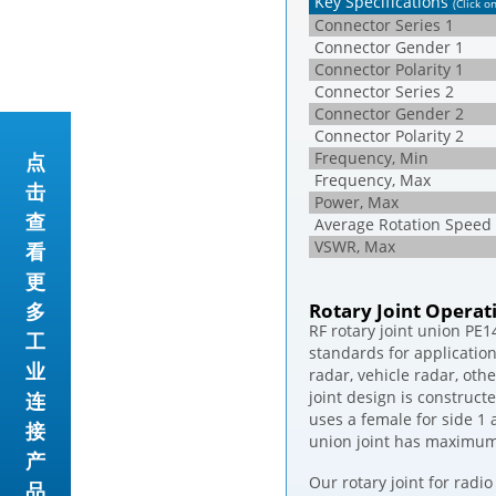
Key Specifications
(Click o
Connector Series 1
Connector Gender 1
Connector Polarity 1
Connector Series 2
Connector Gender 2
Connector Polarity 2
Frequency, Min
点
Frequency, Max
击
Power, Max
查
Average Rotation Speed
VSWR, Max
看
更
多
Rotary Joint Opera
RF rotary joint union PE
工
standards for application
业
radar, vehicle radar, oth
joint design is construc
连
uses a female for side 1
接
union joint has maximum
产
Our rotary joint for radi
品