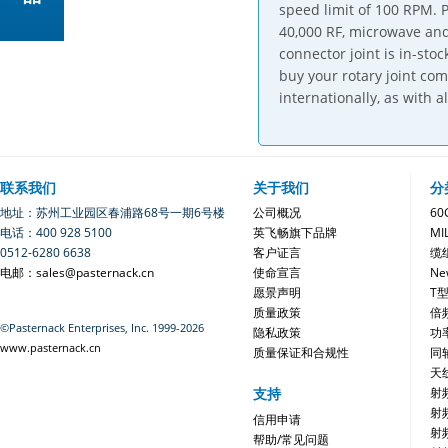
speed limit of 100 RPM. 
40,000 RF, microwave and
connector joint is in-stoc
buy your rotary joint co
internationally, as with a
联系我们
关于我们
分
地址：苏州工业园区春浦路68号一期6号楼
公司概况
6
电话：400 928 5100
英飞畅旗下品牌
MI
0512-6280 6638
客户证言
缆
电邮：sales@pasternack.cn
使命宣言
Ne
愿景声明
T
质量政策
倍
©Pasternack Enterprises, Inc. 1999-2026
隐私政策
功
www.pasternack.cn
质量保证和合规性
同
天
支持
射
射
信用申请
射
帮助/常见问题