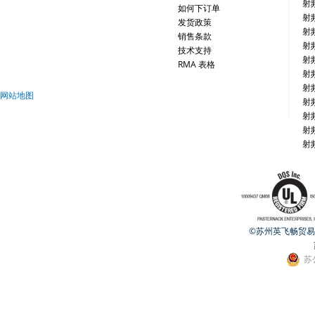
射
如何下订单
射
发货政策
射
销售条款
射
技术支持
射
RMA 表格
射
射
网站地图
射
射
射
射
©苏州英飞畅贸易有限公
苏