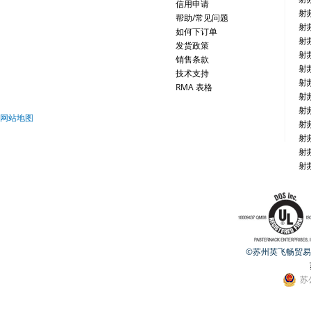
信用申请
射
帮助/常见问题
射
如何下订单
射
发货政策
射
销售条款
射
技术支持
射
RMA 表格
射
射
网站地图
射
射
射
射
©苏州英飞畅贸易有限公
苏