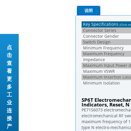
说明
Key Specifications
(Click o
Connector Series
Connector Gender
Switch Design
点
Minimum Frequency
Maximum Frequency
击
Impedance
查
Maximum Input Power (
看
Maximum VSWR
Maximum Insertion Loss
更
Minimum Isolation
多
工
SP6T Electromechani
业
Indicators, Reset, N
连
PE71S6073 electromechani
electromechanical RF swi
接
maximum frequency of 12
产
type N electro-mechanical 