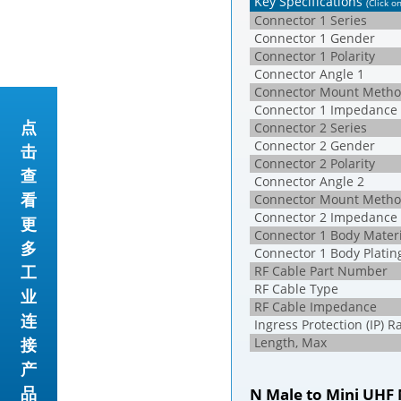
Key Specifications
(Click o
Connector 1 Series
Connector 1 Gender
Connector 1 Polarity
Connector Angle 1
Connector Mount Metho
Connector 1 Impedance
点
Connector 2 Series
Connector 2 Gender
击
Connector 2 Polarity
查
Connector Angle 2
看
Connector Mount Metho
Connector 2 Impedance
更
Connector 1 Body Materi
多
Connector 1 Body Platin
工
RF Cable Part Number
RF Cable Type
业
RF Cable Impedance
连
Ingress Protection (IP) R
接
Length, Max
产
品
N Male to Mini UHF