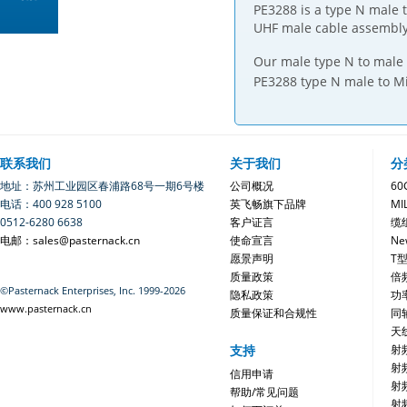
PE3288 is a type N male 
UHF male cable assembly
Our male type N to male 
PE3288 type N male to Mi
联系我们
关于我们
分
地址：苏州工业园区春浦路68号一期6号楼
公司概况
6
电话：400 928 5100
英飞畅旗下品牌
MI
0512-6280 6638
客户证言
缆
电邮：sales@pasternack.cn
使命宣言
Ne
愿景声明
T
质量政策
倍
©Pasternack Enterprises, Inc. 1999-2026
隐私政策
功
www.pasternack.cn
质量保证和合规性
同
天
支持
射
射
信用申请
射
帮助/常见问题
射