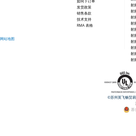
如何下订单
射
发货政策
射
销售条款
射
技术支持
射
RMA 表格
射
射
网站地图
射
射
射
射
©苏州英飞畅贸易有限公
苏