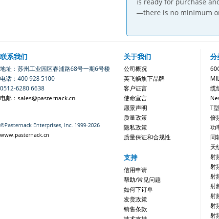
is ready for purchase an
—there is no minimum or
联系我们
关于我们
分
地址：苏州工业园区春浦路68号一期6号楼
公司概况
6
电话：400 928 5100
英飞畅旗下品牌
MI
0512-6280 6638
客户证言
缆
电邮：sales@pasternack.cn
使命宣言
Ne
愿景声明
T
质量政策
倍
©Pasternack Enterprises, Inc. 1999-2026
隐私政策
功
www.pasternack.cn
质量保证和合规性
同
天
支持
射
射
信用申请
射
帮助/常见问题
射
如何下订单
射
发货政策
射
销售条款
射
技术支持