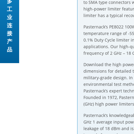
多
to SMA type connectors w
工
high-power limiter featu
limiter has a typical rec
业
连
Pasternack’s PE8022 100
接
temperature range of -55
0.1% Duty Cycle limiter 
产
applications. Our high-q
品
frequency of 2 GHz – 18 
Download the high power
dimensions for detailed 
military-grade design. I
environmental test metho
Pasternack’s expert tech
Founded in 1972, Pastern
(GHz) high power limiters
Pasternack’s knowledgeab
GHz 1 average input powe
leakage of 18 dBm and is 