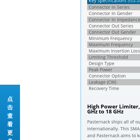
Key Specifications
(Click o
Connector In Series
Connector In Gender
Connector In Impedanc
Connector Out Series
Connector Out Gender
Minimum Frequency
Maximum Frequency
Maximum Insertion Loss
Limiting Threshold
Design Type
Peak Power
Connector Option
Leakage (CW)
Recovery Time
点
High Power Limiter,
击
GHz to 18 GHz
查
Pasternack ships all of 
看
internationally. This SM
更
and Pasternack aims to k