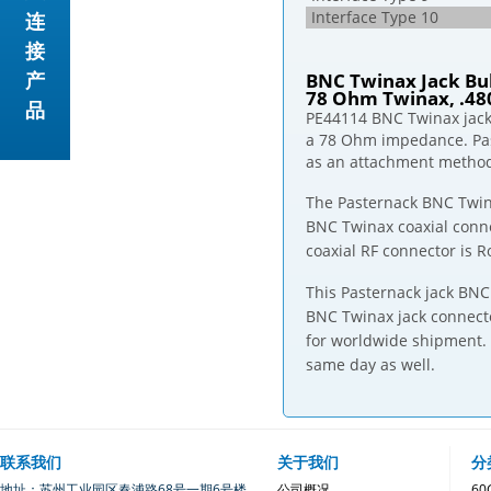
Interface Type 10
连
接
产
BNC Twinax Jack Bu
78 Ohm Twinax, .480
品
PE44114 BNC Twinax jack
a 78 Ohm impedance. Pas
as an attachment metho
The Pasternack BNC Twina
BNC Twinax coaxial conne
coaxial RF connector is 
This Pasternack jack BN
BNC Twinax jack connecto
for worldwide shipment. 
same day as well.
联系我们
关于我们
分
地址：苏州工业园区春浦路68号一期6号楼
公司概况
6