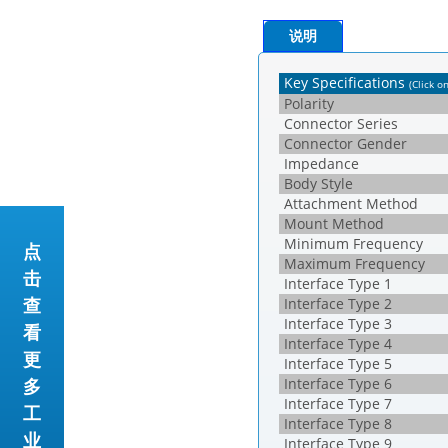
说明
Key Specifications
(Click o
Polarity
Connector Series
Connector Gender
Impedance
Body Style
Attachment Method
Mount Method
Minimum Frequency
点
Maximum Frequency
击
Interface Type 1
查
Interface Type 2
Interface Type 3
看
Interface Type 4
更
Interface Type 5
Interface Type 6
多
Interface Type 7
工
Interface Type 8
业
Interface Type 9