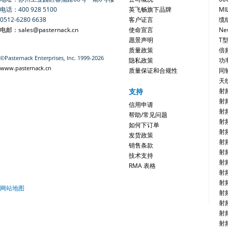
电话：400 928 5100
英飞畅旗下品牌
MI
0512-6280 6638
客户证言
缆
电邮：sales@pasternack.cn
使命宣言
Ne
愿景声明
T
质量政策
倍
©Pasternack Enterprises, Inc. 1999-2026
隐私政策
功
www.pasternack.cn
质量保证和合规性
同
天
支持
射
射
信用申请
射
帮助/常见问题
射
如何下订单
射
发货政策
射
销售条款
射
技术支持
射
RMA 表格
射
射
网站地图
射
射
射
射