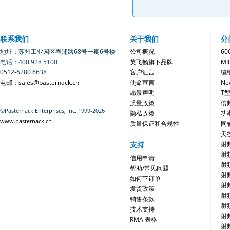
联系我们
关于我们
分
地址：苏州工业园区春浦路68号一期6号楼
公司概况
6
电话：400 928 5100
英飞畅旗下品牌
MI
0512-6280 6638
客户证言
缆
电邮：sales@pasternack.cn
使命宣言
Ne
愿景声明
T
质量政策
倍
©Pasternack Enterprises, Inc. 1999-2026
隐私政策
功
www.pasternack.cn
质量保证和合规性
同
天
支持
射
射
信用申请
射
帮助/常见问题
射
如何下订单
射
发货政策
射
销售条款
射
技术支持
射
RMA 表格
射