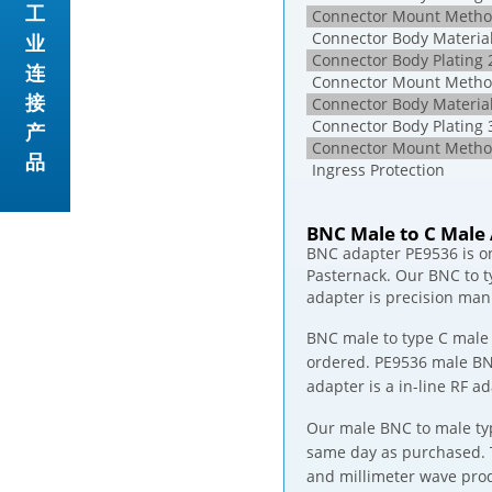
工
Connector Mount Metho
Connector Body Material
业
Connector Body Plating 
连
Connector Mount Metho
接
Connector Body Material
Connector Body Plating 
产
Connector Mount Metho
品
Ingress Protection
BNC Male to C Male
BNC adapter PE9536 is o
Pasternack. Our BNC to t
adapter is precision man
BNC male to type C male 
ordered. PE9536 male BNC
adapter is a in-line RF ad
Our male BNC to male typ
same day as purchased. T
and millimeter wave prod