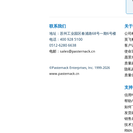
联系我们
关于
地址：苏州工业园区春浦路68号一期6号楼
公司
电话：400 928 5100
英飞
0512-6280 6638
客户
电邮：sales@pasternack.cn
使命
愿景
质量
©Pasternack Enterprises, Inc. 1999-2026
隐私
www.pasternack.cn
质量
支持
信用
帮助
如何
发货
销售
技术
RMA