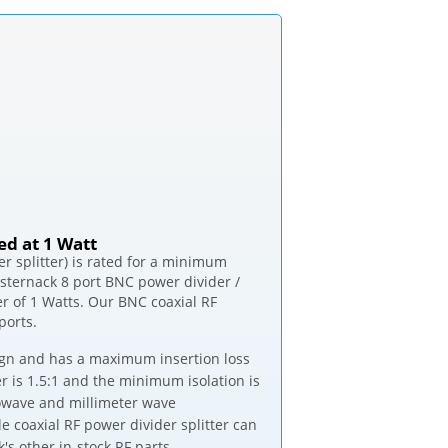
d at 1 Watt
 splitter) is rated for a minimum
ternack 8 port BNC power divider /
 of 1 Watts. Our BNC coaxial RF
ports.
sign and has a maximum insertion loss
r is 1.5:1 and the minimum isolation is
rowave and millimeter wave
 coaxial RF power divider splitter can
s other in-stock RF parts.