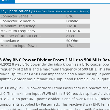
Key Specifications
(Click on Data Sheet Above for Additional Details)
.
Connector Series In
BNC
Connector Gender In
Female
Minimum Frequency
2 MHz
Maximum Frequency
500 MHz
Number of Output Ports
8 Port
Impedance
50 Ohm
Maximum Input Power
1 Watt
8 Way BNC Power Divider From 2 MHz to 500 MHz Rate
PE2002 8 way BNC power divider (also known as a BNC coaxial power
frequency of 2 MHz and a maximum frequency of 500 MHz. This Pas
coaxial splitter has a 50 Ohm impedance and a maxium input power
splitter / divider has a female BNC input and 8 female BNC output 
This 8 way BNC RF power divider from Pasternack is a reactive de
of 0. The maximum input VSWR of this BNC reactive splitter / divide
20 dB. Our 8 port BNC power divider is one of over 40,000 RF, mic
components supplied by Pasternack. This reactive 8 way BNC female
be bought and shipped worldwide the same-day as with Pasternack'