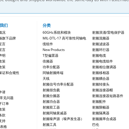
我们
分类
概况
60GHz系统和模块
射频浪涌/雷电保护器
畅旗下品牌
MIL-DTL-17 高可靠性同轴电
射频混频器
证言
缆组件
射频滤波器
宣言
New Products
射频环行器
声明
T型偏置器
射频电缆
政策
倍频器
射频电缆组件
政策
功率分配器
射频相位微调器
保证和合规性
同轴射频终端
射频移相器
天线
射频耦合器
射频信号功率分配器
射频转接头
射频假负载
射频连接器帽
申请
射频分频器
射频连接器短路器件
/常见问题
射频功合器
射频配件
下订单
射频双工器
射频限幅器
政策
射频同轴衰减器
射频隔离器
条款
射频噪声源（噪声发生器）
射频频率合成器
支持
射频工具
巴伦
 表格