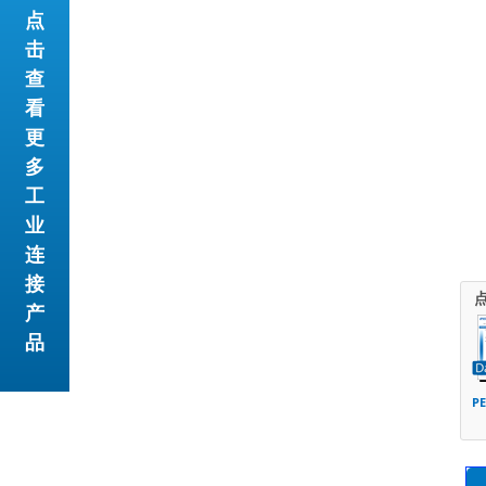
点
击
查
看
更
多
工
业
连
接
产
品
P