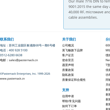
Our male 7/16 DIN to fema
9001:2015 the same day a
40,000 RF, microwave and
cable assemblies.
联系我们
关于我们
分
地址：苏州工业园区春浦路68号一期6号楼
公司概况
6
电话：400 928 5100
英飞畅旗下品牌
MI
0512-6280 6638
客户证言
缆
电邮：sales@pasternack.cn
使命宣言
Ne
愿景声明
T
质量政策
倍
©Pasternack Enterprises, Inc. 1999-2026
隐私政策
功
www.pasternack.cn
质量保证和合规性
同
天
支持
射
射
信用申请
射
帮助/常见问题
射
如何下订单
射