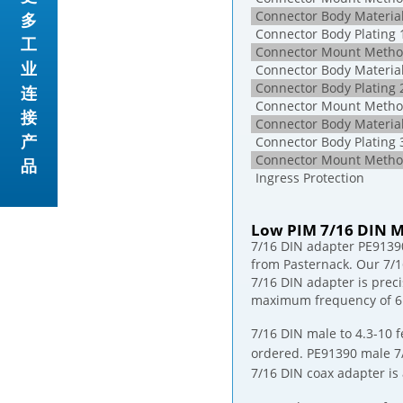
Connector Body Material
多
Connector Body Plating 
工
Connector Mount Metho
业
Connector Body Material
Connector Body Plating 
连
Connector Mount Metho
接
Connector Body Material
产
Connector Body Plating 
Connector Mount Metho
品
Ingress Protection
Low PIM 7/16 DIN M
7/16 DIN adapter PE91390
from Pasternack. Our 7/1
7/16 DIN adapter is prec
maximum frequency of 6
7/16 DIN male to 4.3-10 
ordered. PE91390 male 7/
7/16 DIN coax adapter is 