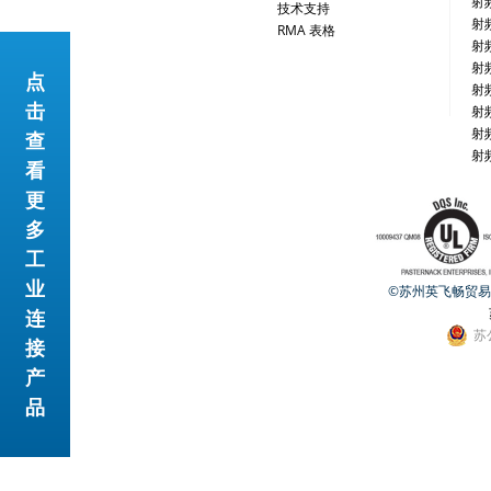
射
技术支持
射
RMA 表格
射
射
点
网站地图
射
击
射
射
查
射
看
更
多
工
业
©苏州英飞畅贸易有限公
连
苏
接
产
品