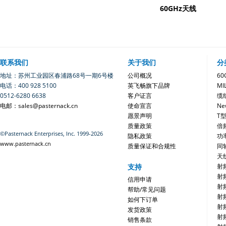
60GHz天线
联系我们
关于我们
分
地址：苏州工业园区春浦路68号一期6号楼
公司概况
6
电话：400 928 5100
英飞畅旗下品牌
MI
0512-6280 6638
客户证言
缆
电邮：sales@pasternack.cn
使命宣言
Ne
愿景声明
T
质量政策
倍
©Pasternack Enterprises, Inc. 1999-2026
隐私政策
功
www.pasternack.cn
质量保证和合规性
同
天
支持
射
射
信用申请
射
帮助/常见问题
射
如何下订单
射
发货政策
射
销售条款