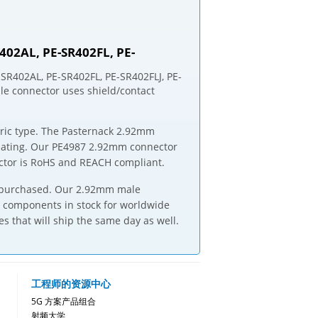
402AL, PE-SR402FL, PE-
SR402AL, PE-SR402FL, PE-SR402FLJ, PE-
 connector uses shield/contact
ric type. The Pasternack 2.92mm
 plating. Our PE4987 2.92mm connector
ctor is RoHS and REACH compliant.
s purchased. Our 2.92mm male
e components in stock for worldwide
 that will ship the same day as well.
工程师的资源中心
5G 方案产品组合
射频大学