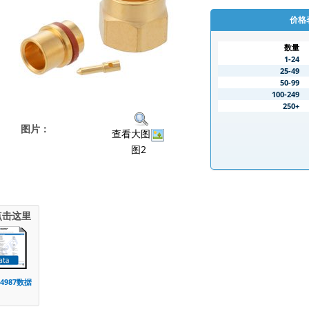
价格
数量
1-24
25-49
50-99
100-249
250+
图片：
查看大图
图2
点击这里
E4987数据