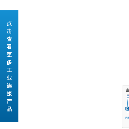
点
击
查
看
更
多
工
业
连
接
产
品
P