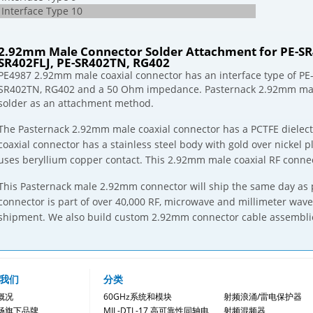
Interface Type 10
2.92mm Male Connector Solder Attachment for PE-SR
SR402FLJ, PE-SR402TN, RG402
PE4987 2.92mm male coaxial connector has an interface type of PE-
SR402TN, RG402 and a 50 Ohm impedance. Pasternack 2.92mm male
solder as an attachment method.
The Pasternack 2.92mm male coaxial connector has a PCTFE dielect
coaxial connector has a stainless steel body with gold over nickel
uses beryllium copper contact. This 2.92mm male coaxial RF conne
This Pasternack male 2.92mm connector will ship the same day a
connector is part of over 40,000 RF, microwave and millimeter wav
shipment. We also build custom 2.92mm connector cable assemblies
我们
分类
概况
60GHz系统和模块
射频浪涌/雷电保护器
畅旗下品牌
MIL-DTL-17 高可靠性同轴电
射频混频器