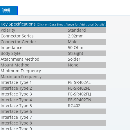
说明
Key Specifications
(Click on Data Sheet Above for Additional Details)
.
Polarity
Standard
Connector Series
2.92mm
Connector Gender
Male
Impedance
50 Ohm
Body Style
Straight
Attachment Method
Solder
Mount Method
None
Minimum Frequency
Maximum Frequency
Interface Type 1
PE-SR402AL
Interface Type 2
PE-SR402FL
Interface Type 3
PE-SR402FLJ
Interface Type 4
PE-SR402TN
Interface Type 5
RG402
Interface Type 6
Interface Type 7
Interface Type 8
Interface Type 9