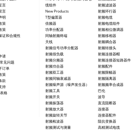
证言
缆组件
射频滤波器
宣言
New Products
射频环行器
声明
T型偏置器
射频电缆
政策
倍频器
射频电缆组件
政策
功率分配器
射频相位微调器
保证和合规性
同轴射频终端
射频移相器
天线
射频耦合器
射频信号功率分配器
射频转接头
射频假负载
射频连接器帽
申请
射频分频器
射频连接器短路器件
/常见问题
射频功合器
射频配件
下订单
射频双工器
射频限幅器
政策
射频同轴衰减器
射频隔离器
条款
射频噪声源（噪声发生器）
射频频率合成器
支持
射频工具
巴伦
 表格
射频开关
波导
射频振荡器
直流阻断器
射频放大器
连接器
射频旋转关节
连接器配件
射频检波器
阻抗变换器
射频测试与测量
高精测试电缆