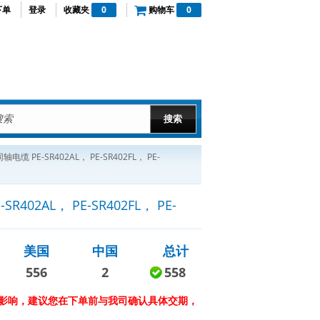
下单
登录
收藏夹
0
购物车
0
E-SR402AL， PE-SR402FL， PE-
AL， PE-SR402FL， PE-
美国
中国
总计
556
2
558
影响，建议您在下单前与我司确认具体交期，