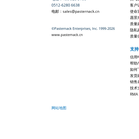
0512-6280 6638
客户
电邮：sales@pasternack.cn
使命
愿景
质量
©Pasternack Enterprises, Inc. 1999-2026
隐私
www.pasternack.cn
质量
支持
信用
帮助
如何
发货
销售
技术
RMA
网站地图