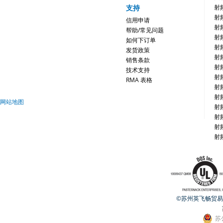
支持
射
射
信用申请
射
帮助/常见问题
射
如何下订单
射
发货政策
射
销售条款
射
技术支持
射
RMA 表格
射
射
网站地图
射
射
射
射
©苏州英飞畅贸易有限公
苏