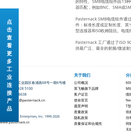
的特性。SMB电缆组件由13
器匹配，例如BNC、SMA或S
Pasternack SMB电
点
件：标准长度或定制长度、英寸
击
型连接器和50欧姆阻抗。电缆
查
Pasternack 工厂通过了I
看
供最广泛、最全的射频/微波
更
多
工
联系我们
关于我们
分
业
地址：苏州工业园区春浦路68号一期6号楼
公司概况
6
连
电话：400 928 5100
英飞畅旗下品牌
MI
接
0512-6280 6638
客户证言
缆
产
电邮：sales@pasternack.cn
使命宣言
Ne
愿景声明
T
品
质量政策
倍
©Pasternack Enterprises, Inc. 1999-2026
隐私政策
功
www.pasternack.cn
质量保证和合规性
同
天