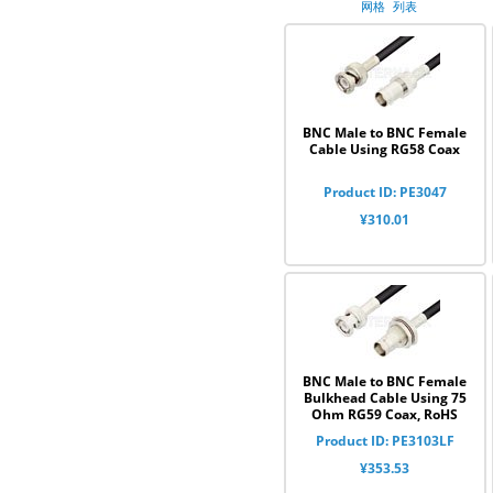
网格
列表
BNC Male to BNC Female
Cable Using RG58 Coax
Product ID: PE3047
¥310.01
BNC Male to BNC Female
Bulkhead Cable Using 75
Ohm RG59 Coax, RoHS
Product ID: PE3103LF
¥353.53