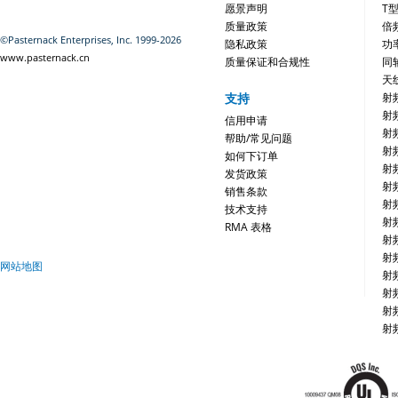
愿景声明
T
质量政策
倍
©Pasternack Enterprises, Inc. 1999-2026
隐私政策
功
www.pasternack.cn
质量保证和合规性
同
天
支持
射
射
信用申请
射
帮助/常见问题
射
如何下订单
射
发货政策
射
销售条款
射
技术支持
射
RMA 表格
射
射
网站地图
射
射
射
射