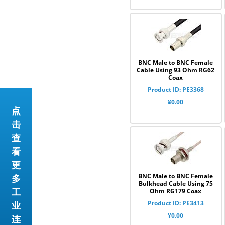
BNC Male to BNC Female
Cable Using 93 Ohm RG62
Coax
Product ID: PE3368
¥0.00
点
击
查
看
更
BNC Male to BNC Female
多
Bulkhead Cable Using 75
工
Ohm RG179 Coax
Product ID: PE3413
业
¥0.00
连