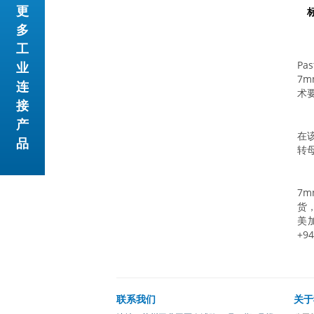
更
多
工
Pa
业
7m
连
术
接
产
在
品
转
7m
货
美加
+9
联系我们
关于