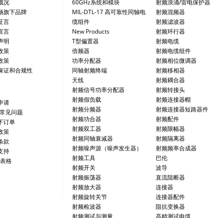
概况
60GHz系统和模块
射频浪涌/雷电保护器
畅旗下品牌
MIL-DTL-17 高可靠性同轴电
射频混频器
证言
缆组件
射频滤波器
宣言
New Products
射频环行器
声明
T型偏置器
射频电缆
政策
倍频器
射频电缆组件
政策
功率分配器
射频相位微调器
保证和合规性
同轴射频终端
射频移相器
天线
射频耦合器
射频信号功率分配器
射频转接头
射频假负载
射频连接器帽
申请
射频分频器
射频连接器短路器件
/常见问题
射频功合器
射频配件
下订单
射频双工器
射频限幅器
政策
射频同轴衰减器
射频隔离器
条款
射频噪声源（噪声发生器）
射频频率合成器
支持
射频工具
巴伦
 表格
射频开关
波导
射频振荡器
直流阻断器
射频放大器
连接器
射频旋转关节
连接器配件
射频检波器
阻抗变换器
射频测试与测量
高精测试电缆