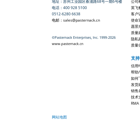
地址：苏州工业园区春浦路68号一期6号楼
公司
电话：400 928 5100
英飞
0512-6280 6638
客户
电邮：sales@pasternack.cn
使命
愿景
质量
©Pasternack Enterprises, Inc. 1999-2026
隐私
www.pasternack.cn
质量
支持
信用
帮助
如何
发货
销售
技术
RMA
网站地图