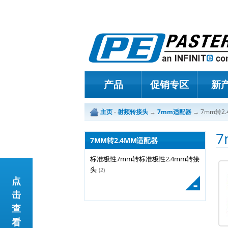
产品
促销专区
新
主页
-
射频转接头
→
7mm适配器
→
7mm转2
7
7MM转2.4MM适配器
标准极性7mm转标准极性2.4mm转接
头
(2)
点
击
查
看