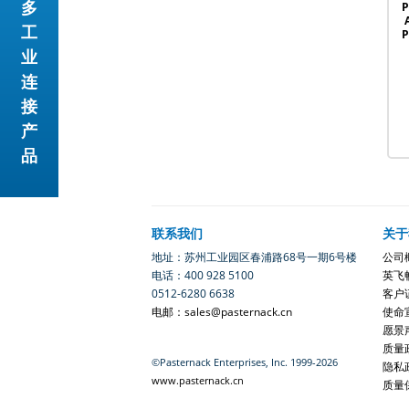
多
P
工
P
业
连
接
产
品
联系我们
关于
地址：苏州工业园区春浦路68号一期6号楼
公司
电话：400 928 5100
英飞
0512-6280 6638
客户
电邮：sales@pasternack.cn
使命
愿景
质量
©Pasternack Enterprises, Inc. 1999-2026
隐私
www.pasternack.cn
质量