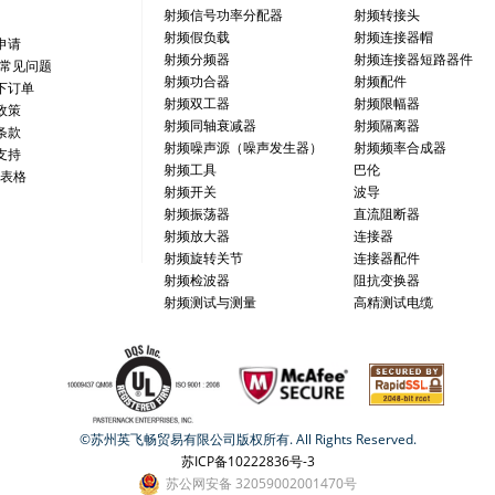
射频信号功率分配器
射频转接头
射频假负载
射频连接器帽
申请
射频分频器
射频连接器短路器件
/常见问题
射频功合器
射频配件
下订单
射频双工器
射频限幅器
政策
射频同轴衰减器
射频隔离器
条款
射频噪声源（噪声发生器）
射频频率合成器
支持
射频工具
巴伦
 表格
射频开关
波导
射频振荡器
直流阻断器
射频放大器
连接器
射频旋转关节
连接器配件
射频检波器
阻抗变换器
射频测试与测量
高精测试电缆
©苏州英飞畅贸易有限公司版权所有. All Rights Reserved.
苏ICP备10222836号-3
苏公网安备 32059002001470号