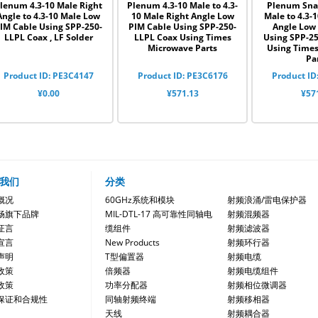
lenum 4.3-10 Male Right
Plenum 4.3-10 Male to 4.3-
Plenum Sna
Angle to 4.3-10 Male Low
10 Male Right Angle Low
Male to 4.3-
IM Cable Using SPP-250-
PIM Cable Using SPP-250-
Angle Low
LLPL Coax , LF Solder
LLPL Coax Using Times
Using SPP-2
Microwave Parts
Using Time
Pa
Product ID: PE3C4147
Product ID: PE3C6176
Product ID
¥0.00
¥571.13
¥57
我们
分类
概况
60GHz系统和模块
射频浪涌/雷电保护器
畅旗下品牌
MIL-DTL-17 高可靠性同轴电
射频混频器
证言
缆组件
射频滤波器
宣言
New Products
射频环行器
声明
T型偏置器
射频电缆
政策
倍频器
射频电缆组件
政策
功率分配器
射频相位微调器
保证和合规性
同轴射频终端
射频移相器
天线
射频耦合器