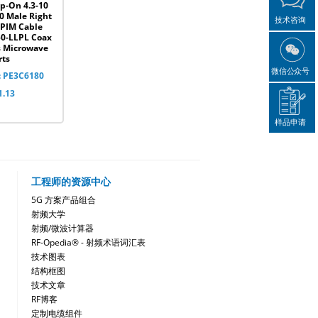
p-On 4.3-10
10 Male Right
技术咨询
 PIM Cable
50-LLPL Coax
s Microwave
rts
微信公众号
: PE3C6180
1.13
样品申请
工程师的资源中心
5G 方案产品组合
射频大学
射频/微波计算器
RF-Opedia® - 射频术语词汇表
技术图表
结构框图
技术文章
RF博客
定制电缆组件