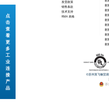
射
发货政策
射
销售条款
射
技术支持
点
射
RMA 表格
射
击
射
网站地图
查
射
看
射
射
更
射
多
工
业
连
接
©苏州英飞畅贸易有限公
产
苏
品