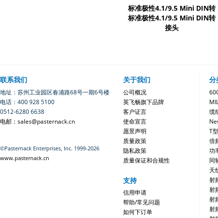
标准极性4.1/9.5 Mini DIN转
标准极性4.1/9.5 Mini DIN转
接头
联系我们
关于我们
分
地址：苏州工业园区春浦路68号一期6号楼
公司概况
6
电话：400 928 5100
英飞畅旗下品牌
MI
0512-6280 6638
客户证言
缆
电邮：sales@pasternack.cn
使命宣言
Ne
愿景声明
T
质量政策
倍
©Pasternack Enterprises, Inc. 1999-2026
隐私政策
功
www.pasternack.cn
质量保证和合规性
同
天
支持
射
射
信用申请
射
帮助/常见问题
射
如何下订单