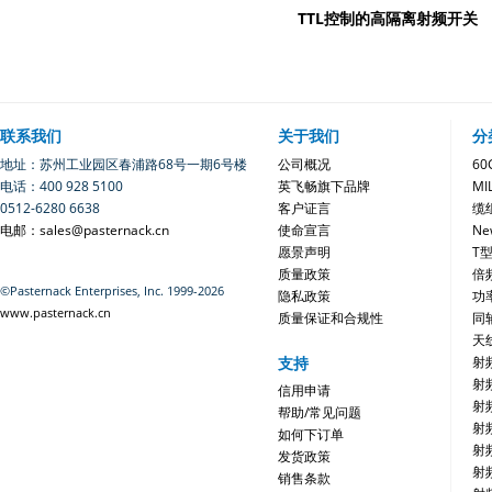
TTL控制的高隔离射频开关
联系我们
关于我们
分
地址：苏州工业园区春浦路68号一期6号楼
公司概况
6
电话：400 928 5100
英飞畅旗下品牌
MI
0512-6280 6638
客户证言
缆
电邮：sales@pasternack.cn
使命宣言
Ne
愿景声明
T
质量政策
倍
©Pasternack Enterprises, Inc. 1999-2026
隐私政策
功
www.pasternack.cn
质量保证和合规性
同
天
支持
射
射
信用申请
射
帮助/常见问题
射
如何下订单
射
发货政策
射
销售条款