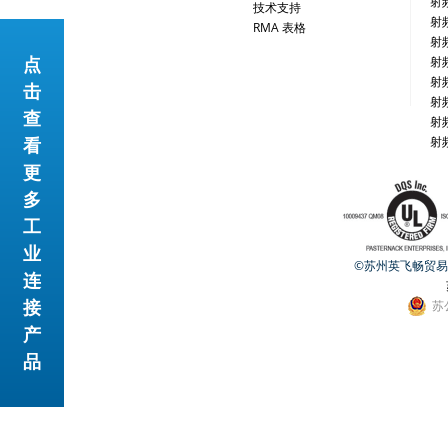
射
技术支持
射
RMA 表格
射
点
射
网站地图
射
击
射
查
射
看
射
更
多
工
业
©苏州英飞畅贸易有限公
连
接
苏
产
品