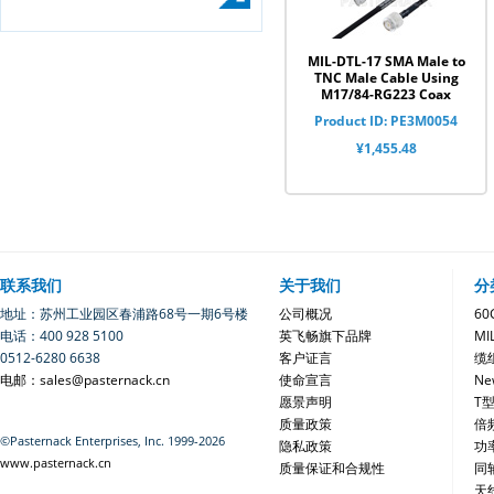
MIL-DTL-17 SMA Male to
TNC Male Cable Using
M17/84-RG223 Coax
Product ID: PE3M0054
¥1,455.48
联系我们
关于我们
分
地址：苏州工业园区春浦路68号一期6号楼
公司概况
6
电话：400 928 5100
英飞畅旗下品牌
MI
0512-6280 6638
客户证言
缆
电邮：sales@pasternack.cn
使命宣言
Ne
愿景声明
T
质量政策
倍
©Pasternack Enterprises, Inc. 1999-2026
隐私政策
功
www.pasternack.cn
质量保证和合规性
同
天