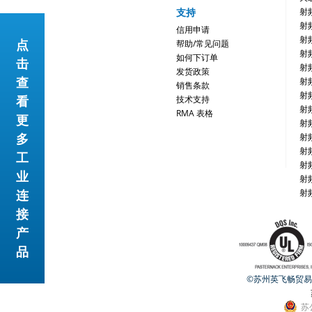
支持
射
射
信用申请
射
点
帮助/常见问题
射
如何下订单
击
射
发货政策
查
射
销售条款
射
看
技术支持
射
RMA 表格
更
射
多
射
网站地图
射
工
射
业
射
连
射
接
产
品
©苏州英飞畅贸易有限公
苏