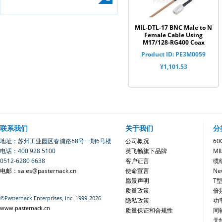
MIL-DTL-17 BNC Male to N
Female Cable Using
M17/128-RG400 Coax
Product ID: PE3M0059
¥1,101.53
联系我们
关于我们
分
地址：苏州工业园区春浦路68号一期6号楼
公司概况
6
电话：400 928 5100
英飞畅旗下品牌
MI
0512-6280 6638
客户证言
缆
电邮：sales@pasternack.cn
使命宣言
Ne
愿景声明
T
质量政策
倍
©Pasternack Enterprises, Inc. 1999-2026
隐私政策
功
www.pasternack.cn
质量保证和合规性
同
天