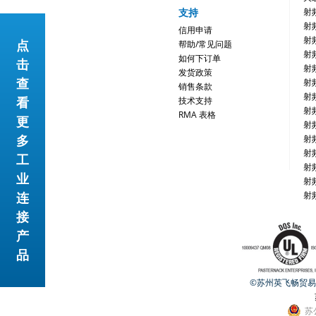
支持
射
射
信用申请
射
点
帮助/常见问题
射
如何下订单
击
射
发货政策
查
射
销售条款
射
看
技术支持
射
RMA 表格
更
射
多
射
网站地图
射
工
射
业
射
连
射
接
产
品
©苏州英飞畅贸易有限公
苏