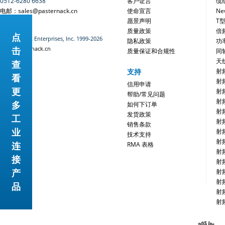
0512-6280 6638
客户证言
缆
电邮：sales@pasternack.cn
使命宣言
Ne
愿景声明
T
质量政策
倍
点
©Pasternack Enterprises, Inc. 1999-2026
隐私政策
功
www.pasternack.cn
击
质量保证和合规性
同
天
查
支持
射
看
射
信用申请
更
射
帮助/常见问题
射
多
如何下订单
射
发货政策
工
射
销售条款
业
射
技术支持
射
连
RMA 表格
射
接
射
网站地图
产
射
射
品
射
射