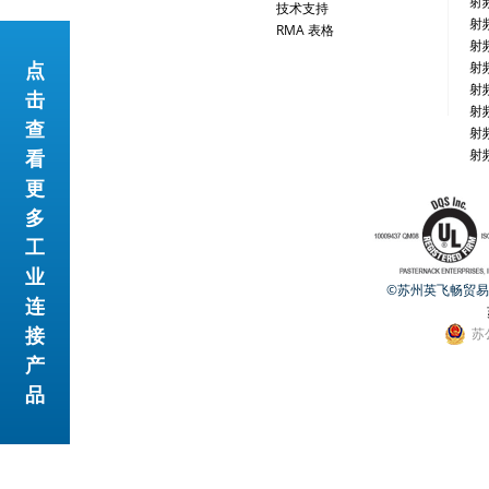
射
技术支持
射
RMA 表格
射
点
射
网站地图
射
击
射
查
射
看
射
更
多
工
业
©苏州英飞畅贸易有限公
连
接
苏
产
品